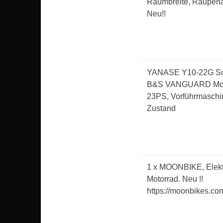
Räumbreite, Raupenan
Neu!!
YANASE Y10-22G Sc
B&S VANGUARD Moto
23PS, Vorführmaschi
Zustand
1 x MOONBIKE, Elek
Motorrad. 
https://moonbikes.co