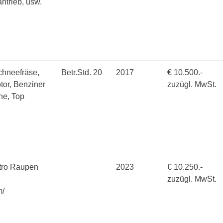
trieb, usw.
hneefräse,
Betr.Std. 20
2017
€ 10.500.-
r, Benziner
zuzügl. MwSt.
ne, Top
tro Raupen
2023
€ 10.250.-
Neu !!
zuzügl. MwSt.
m/