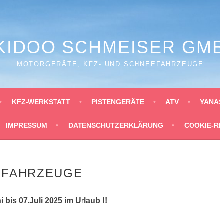
KIDOO SCHMEISER GM
MOTORGERÄTE, KFZ- UND SCHNEEFAHRZEUGE
KFZ-WERKSTATT
PISTENGERÄTE
ATV
YANA
IMPRESSUM
DATENSCHUTZERKLÄRUNG
COOKIE-RI
TFAHRZEUGE
i bis 07.Juli 2025 im Urlaub !!