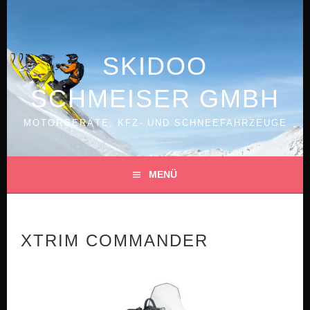
Springe
zum
Inhalt
SKIDOO
SCHMEISER GMBH
MOTORGERÄTE, KFZ- UND SCHNEEFAHRZEUGE
MENÜ
XTRIM COMMANDER