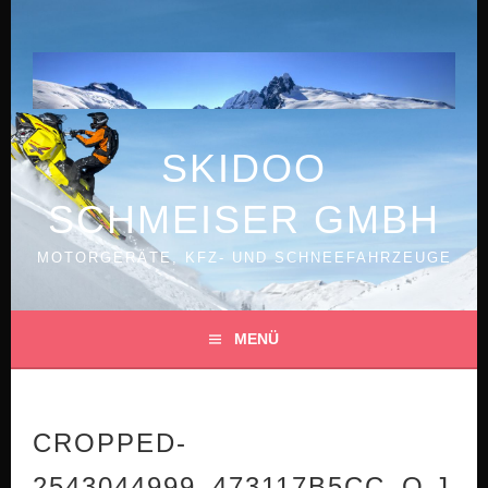
Springe
zum
Inhalt
SKIDOO
SCHMEISER GMBH
MOTORGERÄTE, KFZ- UND SCHNEEFAHRZEUGE
MENÜ
CROPPED-
2543044999_473117B5CC_O.J